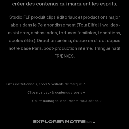
créer des contenus qui marquent les esprits.
Studio FLF produit clips éditoriaux et productions major
labels dans le 7e arrondissement (Tour Eiffel, Invalides ·
ministères, ambassades, fortunes familiales, fondations,
écoles élite.). Direction cinéma, équipe en direct depuis
notre base Paris, post-production interne. Trilingue natif
FR/EN/ES.
CORPORATE
& PUB
ENTERTAINMENT
FICTION
Films institutionnels, spots & portraits de marque →
01
& DOC
Clips musicaux & contenus visuels →
02
Courts métrages, documentaires & séries →
03
EXPLORER NOTRE
→
WORK