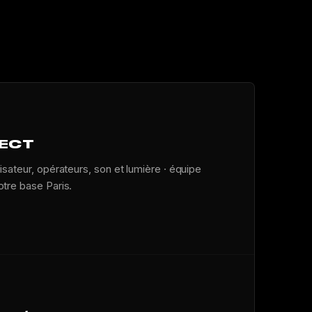
RECT
isateur, opérateurs, son et lumière · équipe
tre base Paris.