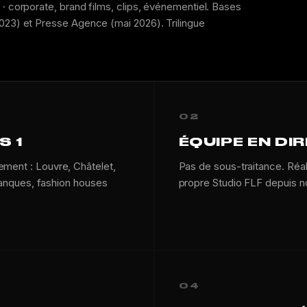
 · corporate, brand films, clips, événementiel. Bases
2023) et Presse Agence (mai 2026). Trilingue
02
S 1
ÉQUIPE EN DI
ement : Louvre, Châtelet,
Pas de sous-traitance. Réal
 banques, fashion houses
propre Studio FLF depuis no
04