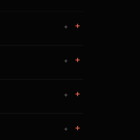
+
+
+
+