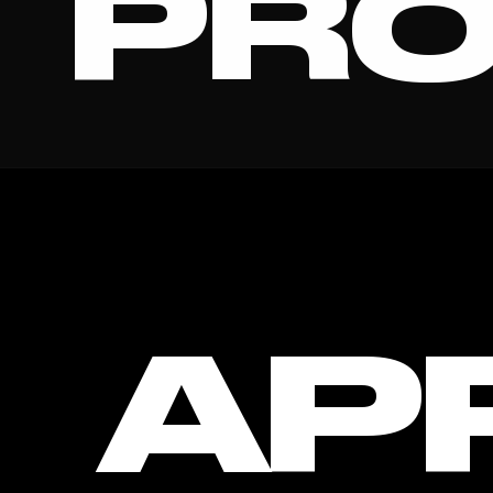
PRO
CLIP 
AP