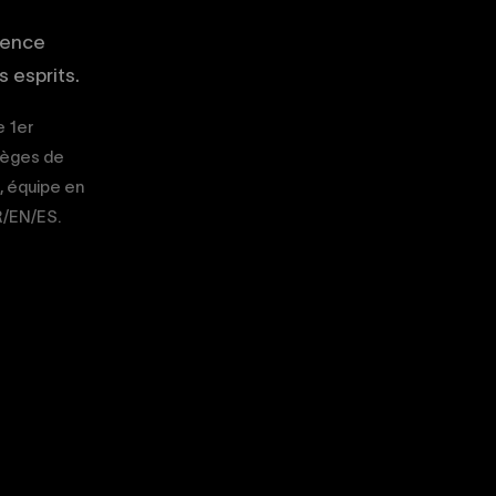
gence
 esprits.
e 1er
sièges de
, équipe en
FR/EN/ES.
02
03