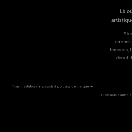
Là o
artistiq
Stud
arrondis
banques, f
direct d
CORPORATE
& PUB
ENT
Films institutionnels, spots & portraits de marque →
Clips musicaux & c