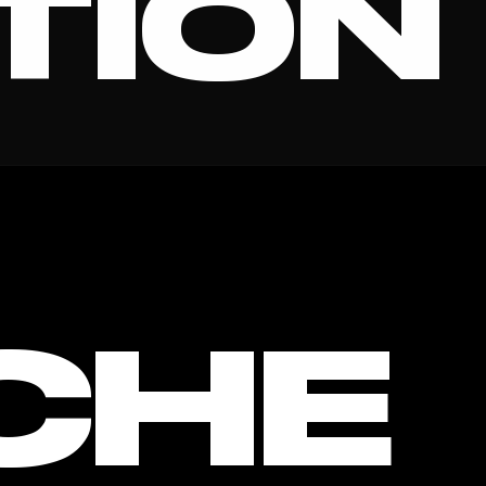
TION
L PARI
CHE