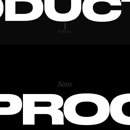
DUC
MUSICA
SCROLL
Notre
PRO