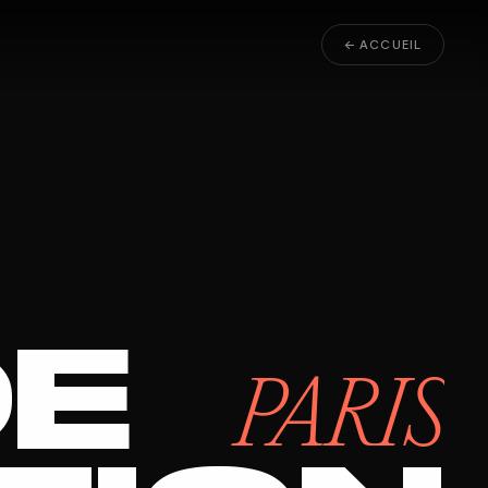
← ACCUEIL
DE
PARIS