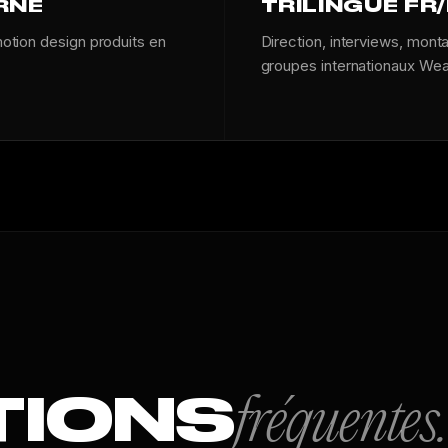
RNE
TRILINGUE FR
otion design produits en
Direction, interviews, monta
groupes internationaux We
TIONS
fréquentes.