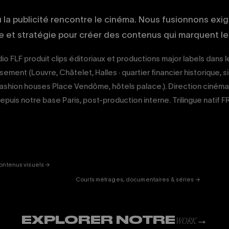
ù la publicité rencontre le cinéma. Nous fusionnons exi
ue et stratégie pour créer des contenus qui marquent les
io FLF produit clips éditoriaux et productions major labels dans l
sement (Louvre, Châtelet, Halles · quartier financier historique, 
ashion houses Place Vendôme, hôtels palace.). Direction cinéma
epuis notre base Paris, post-production interne. Trilingue natif 
ERTAINMENT
FICTION
& DOC
01
ontenus visuels →
Courts métrages, documentaires & séries →
EXPLORER NOTRE
→
WORK