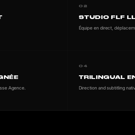
02
T
STUDIO FLF L
Équipe en direct, déplacem
04
IGNÉE
TRILINGUAL E
esse Agence.
Direction and subtitling nati