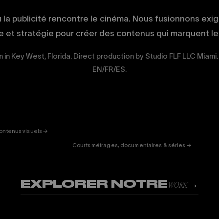
ù la publicité rencontre le cinéma. Nous fusionnons exi
ue et stratégie pour créer des contenus qui marquent les
m in Key West, Florida. Direct production by Studio FLF LLC Miami. 
EN/FR/ES.
ERTAINMENT
FICTION
& DOC
01
ontenus visuels →
Courts métrages, documentaires & séries →
EXPLORER NOTRE
→
WORK