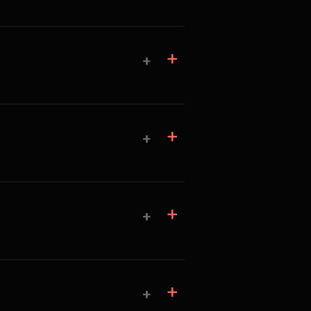
+
+
+
+