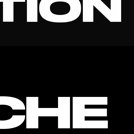
TION
 KEY W
CHE