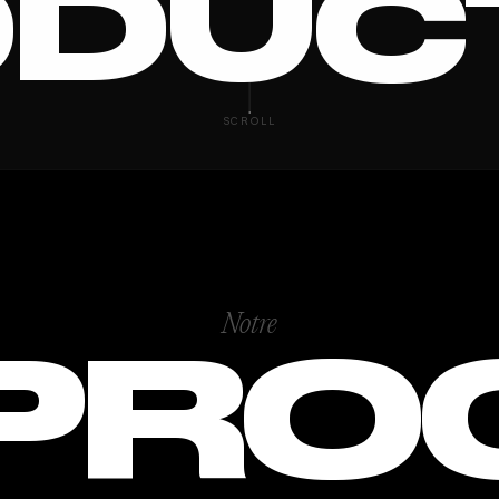
DUC
 FILM
SCROLL
Notre
PRO