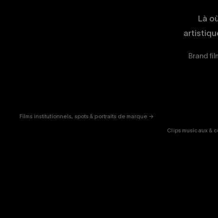
Là o
artistiq
Brand fil
CORPORATE
& PUB
ENT
Films institutionnels, spots & portraits de marque →
Clips musicaux & c