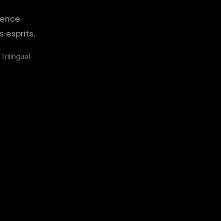
gence
 esprits.
Trilingual
02
03