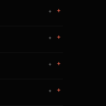
+
+
+
+