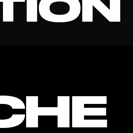
TION
 MIAMI
CHE