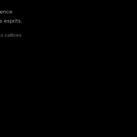
gence
 esprits.
ks calibrés.
02
03