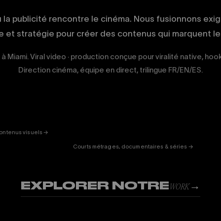
ù la publicité rencontre le cinéma. Nous fusionnons exi
ue et stratégie pour créer des contenus qui marquent les
 à Miami. Viral video · production conçue pour viralité native, hoo
Direction cinéma, équipe en direct, trilingue FR/EN/ES.
ERTAINMENT
FICTION
& DOC
01
ontenus visuels →
Courts métrages, documentaires & séries →
EXPLORER NOTRE
→
WORK