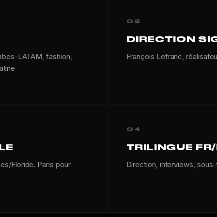
02
DIRECTION SI
aïbes-LATAM, fashion,
François Lefranc, réalisate
atine
04
LE
TRILINGUE FR
s/Floride. Paris pour
Direction, interviews, sous-