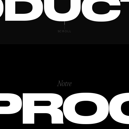
DUC
 VIDEO
SCROLL
Notre
PRO