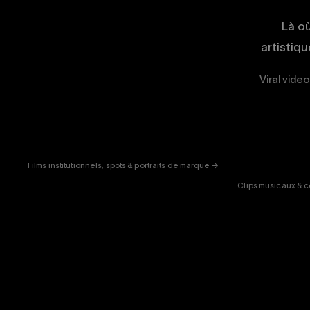
Là o
artistiq
Viral video
CORPORATE
& PUB
ENT
Films institutionnels, spots & portraits de marque →
Clips musicaux & c