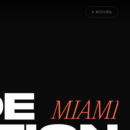
← ACCUEIL
DE
MIAMI