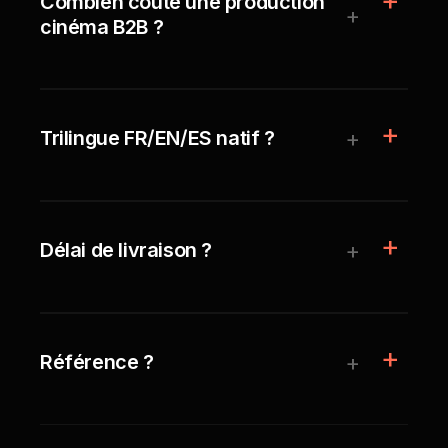
Combien coûte une production
+
cinéma B2B ?
+
Trilingue FR/EN/ES natif ?
+
Délai de livraison ?
+
Référence ?