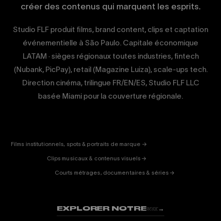
créer des contenus qui marquent les esprits.
Studio FLF produit films, brand content, clips et captation
événementielle à São Paulo. Capitale économique
LATAM · sièges régionaux toutes industries, fintech
(Nubank, PicPay), retail (Magazine Luiza), scale-ups tech.
Direction cinéma, trilingue FR/EN/ES, Studio FLF LLC
basée Miami pour la couverture régionale.
CORPORATE
& PUB
ENTERTAINMENT
FICTION
Films institutionnels, spots & portraits de marque →
01
& DOC
Clips musicaux & contenus visuels →
02
Courts métrages, documentaires & séries →
03
EXPLORER NOTRE
→
WORK