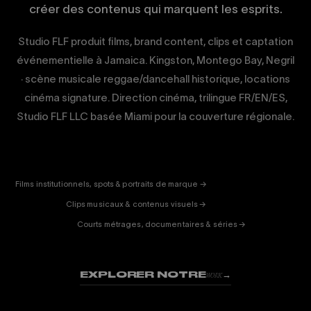
créer des contenus qui marquent les esprits.
Studio FLF produit films, brand content, clips et captation
événementielle à Jamaica. Kingston, Montego Bay, Negril
· scène musicale reggae/dancehall historique, locations
cinéma signature. Direction cinéma, trilingue FR/EN/ES,
Studio FLF LLC basée Miami pour la couverture régionale.
CORPORATE
& PUB
ENTERTAINMENT
FICTION
Films institutionnels, spots & portraits de marque →
01
& DOC
Clips musicaux & contenus visuels →
02
Courts métrages, documentaires & séries →
03
EXPLORER NOTRE
→
WORK