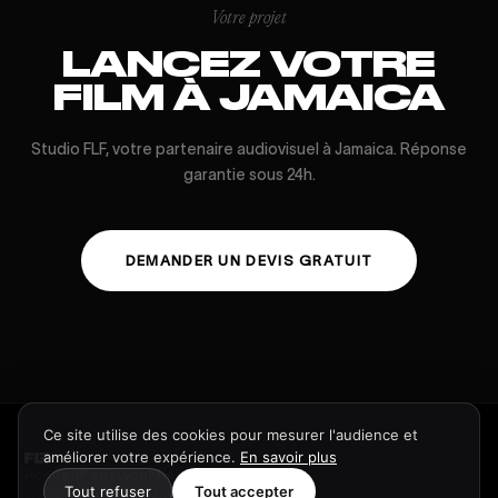
Votre projet
LANCEZ VOTRE
FILM À JAMAICA
Studio FLF, votre partenaire audiovisuel à Jamaica. Réponse
garantie sous 24h.
DEMANDER UN DEVIS GRATUIT
Ce site utilise des cookies pour mesurer l'audience et
améliorer votre expérience.
En savoir plus
Accueil
Paris
Lyon
Miami
Work
Devis
Tout refuser
Tout accepter
© 2026 Studio FLF · Jamaica