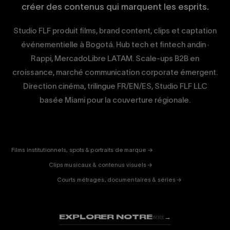
créer des contenus qui marquent les esprits.
Studio FLF produit films, brand content, clips et captation
événementielle à Bogotá. Hub tech et fintech andin ·
Rappi, MercadoLibre LATAM. Scale-ups B2B en
croissance, marché communication corporate émergent.
Direction cinéma, trilingue FR/EN/ES, Studio FLF LLC
basée Miami pour la couverture régionale.
CORPORATE
& PUB
ENTERTAINMENT
FICTION
Films institutionnels, spots & portraits de marque →
01
& DOC
Clips musicaux & contenus visuels →
02
Courts métrages, documentaires & séries →
03
EXPLORER NOTRE
→
WORK