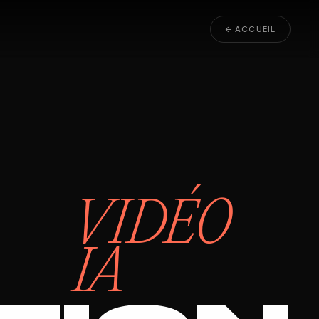
← ACCUEIL
VIDÉO
IA