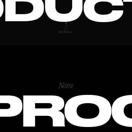
DUC
O VIDÉ
SCROLL
Notre
PRO