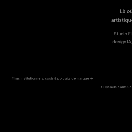
Là o
artistiq
Studio FL
design IA
CORPORATE
& PUB
ENT
Films institutionnels, spots & portraits de marque →
Clips musicaux & c