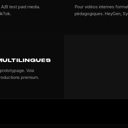
r A/B test paid media.
Pour vidéos internes format
ikTok.
pédagogiques. HeyGen, Syn
MULTILINGUES
 prototypage. Voix
roductions premium.