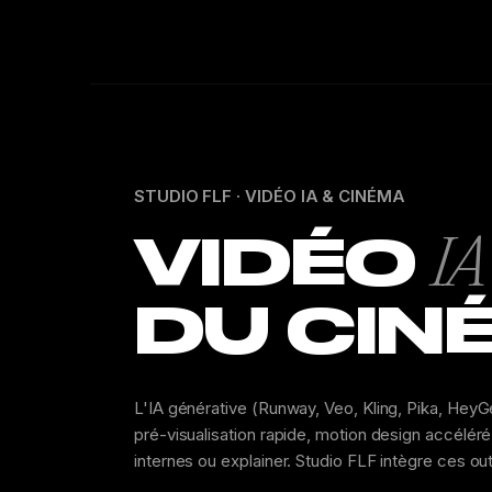
STUDIO FLF · VIDÉO IA & CINÉMA
VIDÉO
IA
DU CIN
L'IA générative (Runway, Veo, Kling, Pika, HeyG
pré-visualisation rapide, motion design accélér
internes ou explainer. Studio FLF intègre ces o