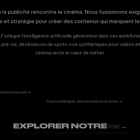
ù la publicité rencontre le cinéma. Nous fusionnons exi
ue et stratégie pour créer des contenus qui marquent les
F intègre l'intelligence artificielle générative dans ses workflow
, pré-viz, déclinaisons de spots, voix synthétiques pour vidéos in
cinéma reste le cœur de métier.
ERTAINMENT
FICTION
& DOC
01
ontenus visuels →
Courts métrages, documentaires & séries →
EXPLORER NOTRE
→
WORK