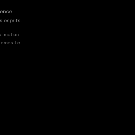
gence
 esprits.
s · motion
ternes. Le
02
03