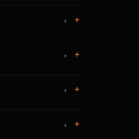
+
+
+
+