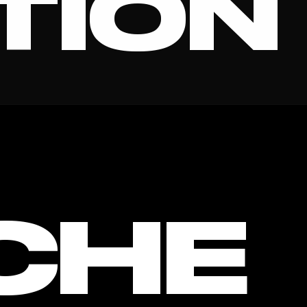
TION
O INTE
CHE