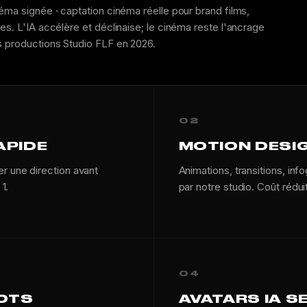
éma signée · captation cinéma réelle pour brand films,
es. L'IA accélère et déclinaise; le cinéma reste l'ancrage
s productions Studio FLF en 2026.
02
APIDE
MOTION DESI
r une direction avant
Animations, transitions, inf
1.
par notre studio. Coût rédui
04
POTS
AVATARS IA 