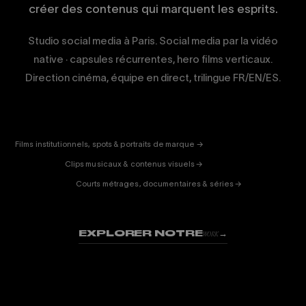
créer des contenus qui marquent les esprits.
Studio social media à Paris. Social media par la vidéo
native · capsules récurrentes, hero films verticaux.
Direction cinéma, équipe en direct, trilingue FR/EN/ES.
CORPORATE
& PUB
ENTERTAINMENT
FICTION
Films institutionnels, spots & portraits de marque →
01
& DOC
Clips musicaux & contenus visuels →
02
Courts métrages, documentaires & séries →
03
EXPLORER NOTRE
→
WORK