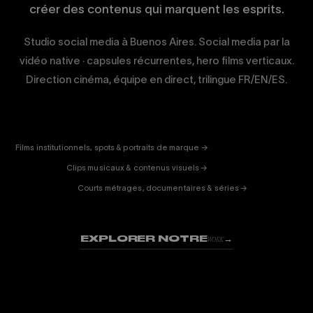
créer des contenus qui marquent les esprits.
Studio social media à Buenos Aires. Social media par la
vidéo native · capsules récurrentes, hero films verticaux.
Direction cinéma, équipe en direct, trilingue FR/EN/ES.
CORPORATE
& PUB
ENTERTAINMENT
FICTION
Films institutionnels, spots & portraits de marque →
01
& DOC
Clips musicaux & contenus visuels →
02
Courts métrages, documentaires & séries →
03
EXPLORER NOTRE
→
WORK