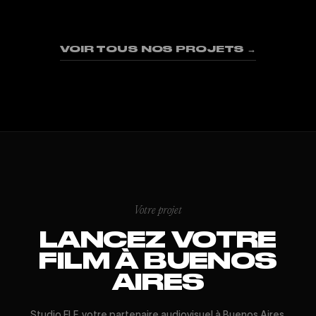
01
02
03
04
05
06
07
08
09
VOIR TOUS NOS PROJETS →
Votre projet
LANCEZ VOTRE
FILM À BUENOS
AIRES
Studio FLF, votre partenaire audiovisuel à Buenos Aires.