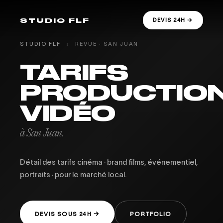
STUDIO FLF
DEVIS 24H →
STUDIO FLF
›
REVUE · SAN JUAN
TARIFS
PRODUCTIO
VIDÉO
à San Juan.
Détail des tarifs cinéma · brand films, événementiel,
portraits · pour le marché local.
DEVIS SOUS 24H →
PORTFOLIO