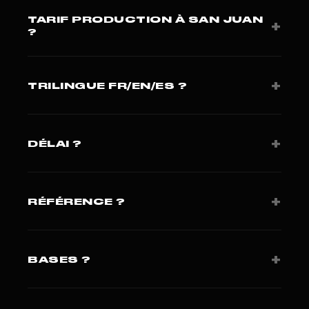
TARIF PRODUCTION À SAN JUAN
+
?
Capsule 1 500-4 500 USD. Hero film 8 000-25 000
USD. Devis 24h.
+
TRILINGUE FR/EN/ES ?
Oui · critique pour marché LATAM/Caraïbes à San
Juan.
+
DÉLAI ?
Brief J+1, tournage J+15 à J+25.
+
RÉFÉRENCE ?
Le Point + Presse Agence. 420+ projets sur 3
continents.
+
BASES ?
Miami (Studio FLF LLC). Paris pour clients européens.
Coverage régulière LATAM.