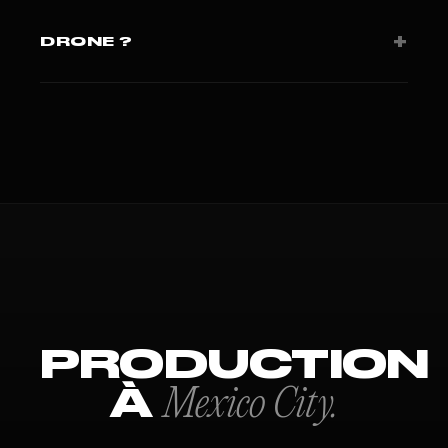
Coverage régulière LATAM.
+
DRONE ?
FAA Part 107 + autorisations locales selon pays.
PRODUCTION
À
Mexico City.