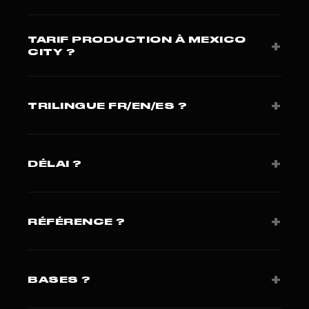
TARIF PRODUCTION À MEXICO
+
CITY ?
Capsule 1 500-4 500 USD. Hero film 8 000-25 000
USD. Devis 24h.
+
TRILINGUE FR/EN/ES ?
Oui · critique pour marché LATAM/Caraïbes à Mexico
City.
+
DÉLAI ?
Brief J+1, tournage J+15 à J+25.
+
RÉFÉRENCE ?
Le Point + Presse Agence. 420+ projets sur 3
continents.
+
BASES ?
Miami (Studio FLF LLC). Paris pour clients européens.