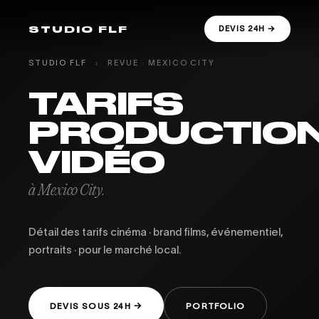
STUDIO FLF
DEVIS 24H →
STUDIO FLF
›
REVUE · MEXICO CITY
TARIFS
PRODUCTIO
VIDÉO
à Mexico City.
Détail des tarifs cinéma · brand films, événementiel,
portraits · pour le marché local.
DEVIS SOUS 24H →
PORTFOLIO