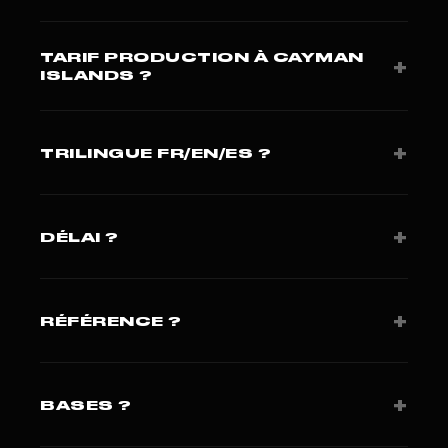
TARIF PRODUCTION À CAYMAN
+
ISLANDS ?
Capsule 1 500-4 500 USD. Hero film 8 000-25 000
USD. Devis 24h.
+
TRILINGUE FR/EN/ES ?
Oui · critique pour marché LATAM/Caraïbes à
Cayman Islands.
+
DÉLAI ?
Brief J+1, tournage J+15 à J+25.
+
RÉFÉRENCE ?
Le Point + Presse Agence. 420+ projets sur 3
continents.
+
BASES ?
Miami (Studio FLF LLC). Paris pour clients européens.