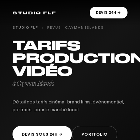
STUDIO FLF
DEVIS 24H →
STUDIO FLF
›
REVUE · CAYMAN ISLANDS
TARIFS
PRODUCTIO
VIDÉO
à Cayman Islands.
Détail des tarifs cinéma · brand films, événementiel,
portraits · pour le marché local.
DEVIS SOUS 24H →
PORTFOLIO