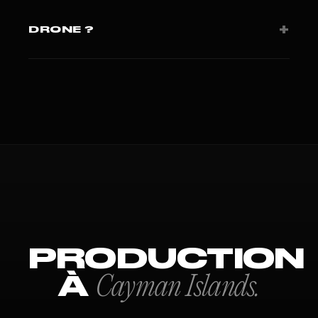
Coverage régulière LATAM.
+
DRONE ?
FAA Part 107 + autorisations locales selon pays.
PRODUCTION
À
Cayman Islands.