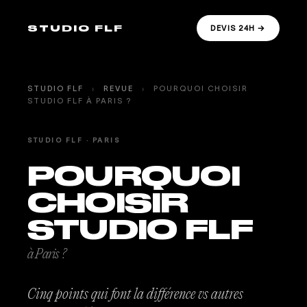
STUDIO FLF
DEVIS 24H →
STUDIO FLF
›
REVUE
›
POURQUOI CHOISIR
STUDIO FLF À PARIS ?
STUDIO FLF · PARIS
POURQUOI
CHOISIR
STUDIO FLF
à Paris ?
Cinq points qui font la différence vs autres