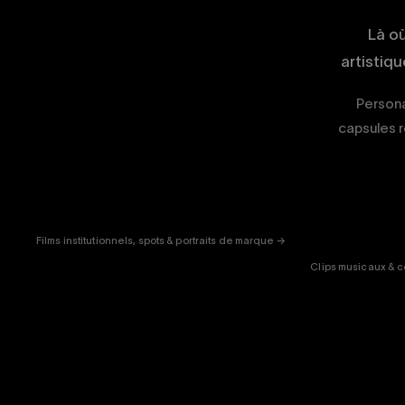
Là o
artistiq
Persona
capsules r
CORPORATE
& PUB
ENT
Films institutionnels, spots & portraits de marque →
Clips musicaux & c