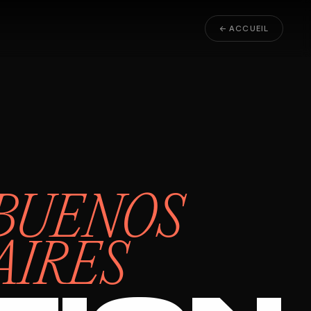
← ACCUEIL
BUENOS
AIRES