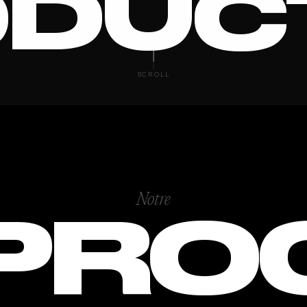
DUC
ONAL B
SCROLL
Notre
PRO