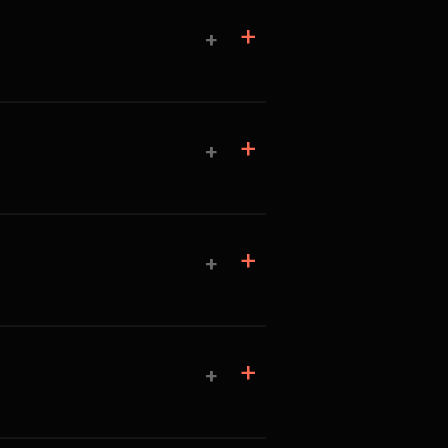
+
+
+
+