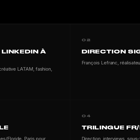
02
LINKEDIN À
DIRECTION SI
François Lefranc, réalisate
créative LATAM, fashion,
04
LE
TRILINGUE FR
s/Floride. Paris pour
Direction, interviews, sous-