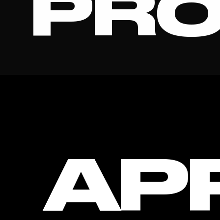
PRO
PERS
AP