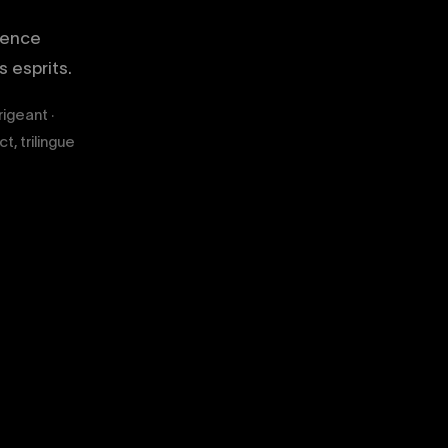
gence
 esprits.
igeant ·
, trilingue
02
03