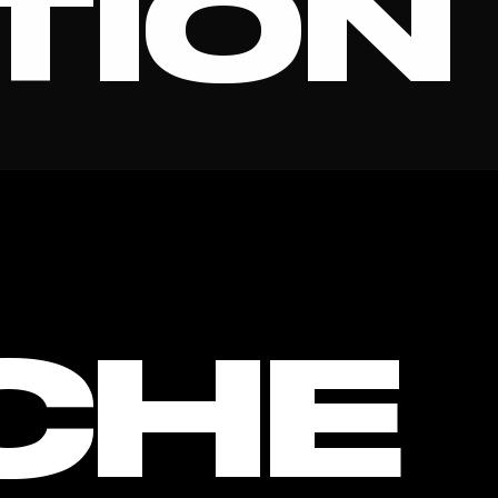
TION
RANDI
CHE