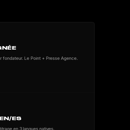
GNÉE
ur fondateur. Le Point + Presse Agence.
/EN/ES
titrage en 3 langues natives.