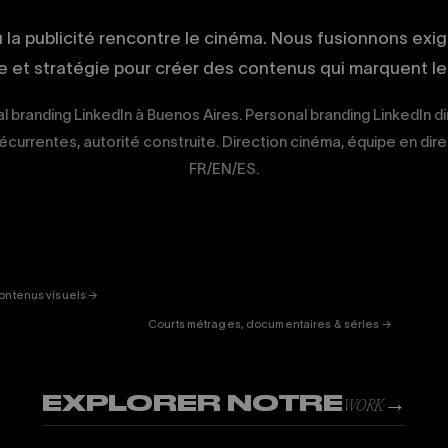
ù la publicité rencontre le cinéma. Nous fusionnons exi
ue et stratégie pour créer des contenus qui marquent les
l branding LinkedIn à Buenos Aires. Personal branding LinkedIn dir
écurrentes, autorité construite. Direction cinéma, équipe en direct
FR/EN/ES.
ERTAINMENT
FICTION
& DOC
01
ontenus visuels →
Courts métrages, documentaires & séries →
EXPLORER NOTRE
→
WORK