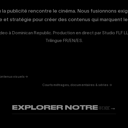
ù la publicité rencontre le cinéma. Nous fusionnons exi
ue et stratégie pour créer des contenus qui marquent les
deo à Dominican Republic. Production en direct par Studio FLF L
Trilingue FR/EN/ES.
ERTAINMENT
FICTION
& DOC
01
ontenus visuels →
Courts métrages, documentaires & séries →
EXPLORER NOTRE
→
WORK