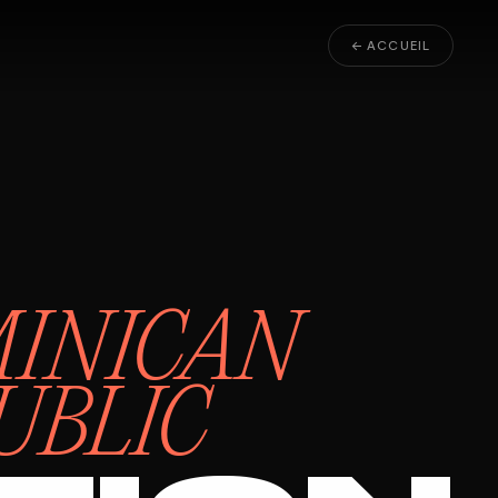
← ACCUEIL
INICAN
UBLIC