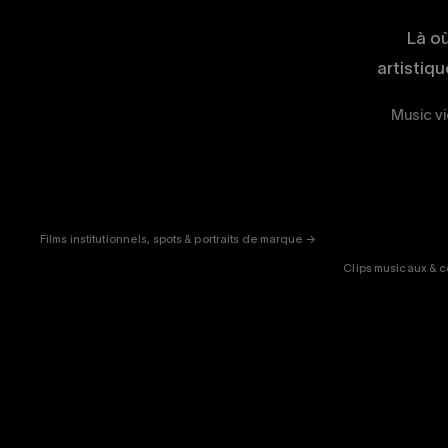
Là o
artistiq
Music vi
CORPORATE
& PUB
ENT
Films institutionnels, spots & portraits de marque →
Clips musicaux & c