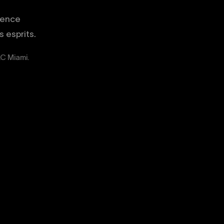
gence
 esprits.
LC Miami.
02
03