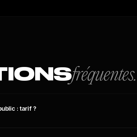
TIONS
fréquentes.
lic : tarif ?