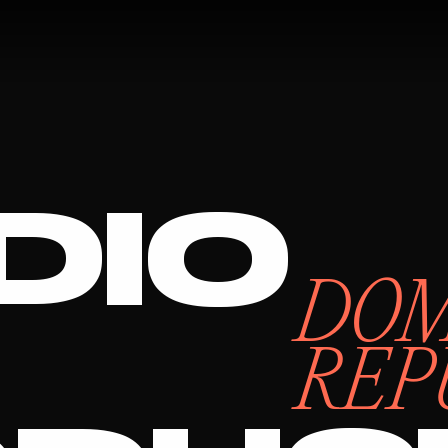
DIO
DOM
REP