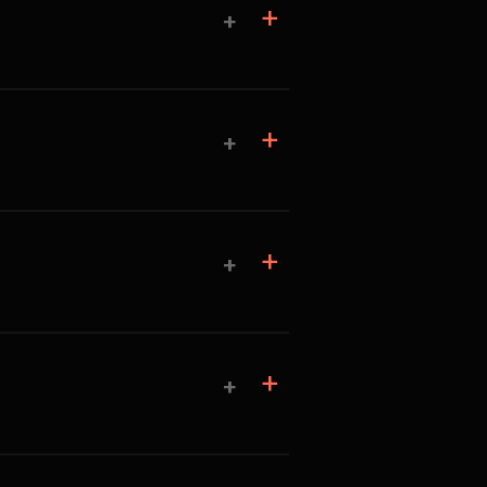
+
+
+
+