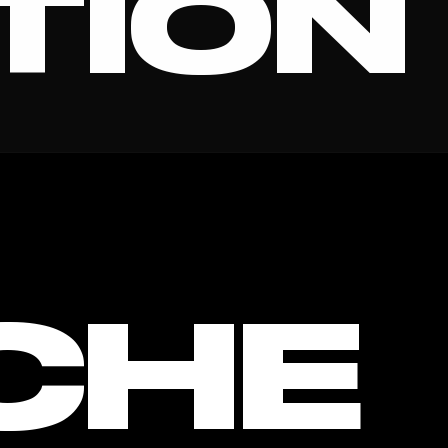
TION
O DOMI
CHE