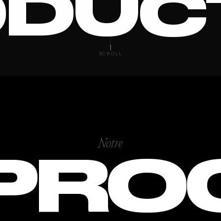
DUC
 VIDE
SCROLL
Notre
PRO