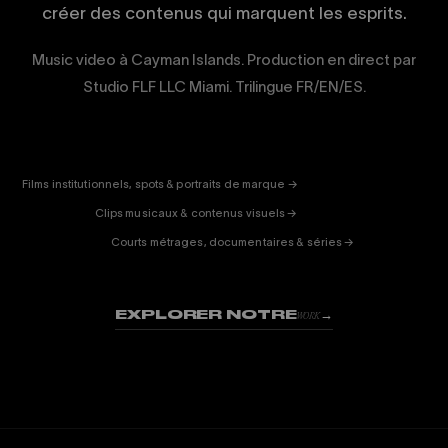
créer des contenus qui marquent les esprits.
Music video à Cayman Islands. Production en direct par
Studio FLF LLC Miami. Trilingue FR/EN/ES.
CORPORATE
& PUB
ENTERTAINMENT
FICTION
Films institutionnels, spots & portraits de marque →
01
& DOC
Clips musicaux & contenus visuels →
02
Courts métrages, documentaires & séries →
03
EXPLORER NOTRE
→
WORK