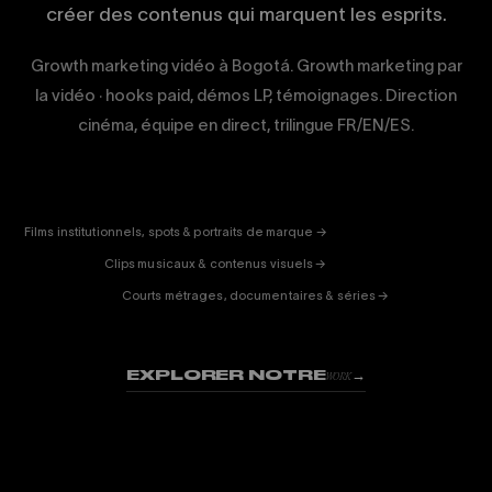
créer des contenus qui marquent les esprits.
Growth marketing vidéo à Bogotá. Growth marketing par
la vidéo · hooks paid, démos LP, témoignages. Direction
cinéma, équipe en direct, trilingue FR/EN/ES.
CORPORATE
& PUB
ENTERTAINMENT
FICTION
Films institutionnels, spots & portraits de marque →
01
& DOC
Clips musicaux & contenus visuels →
02
Courts métrages, documentaires & séries →
03
EXPLORER NOTRE
→
WORK