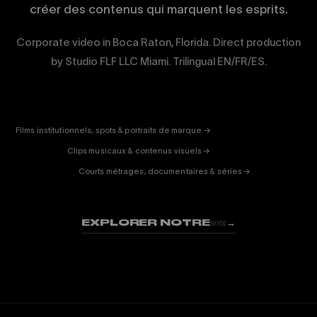
créer des contenus qui marquent les esprits.
Corporate video in Boca Raton, Florida. Direct production
by Studio FLF LLC Miami. Trilingual EN/FR/ES.
CORPORATE
& PUB
ENTERTAINMENT
FICTION
Films institutionnels, spots & portraits de marque →
01
& DOC
Clips musicaux & contenus visuels →
02
Courts métrages, documentaires & séries →
03
EXPLORER NOTRE
→
WORK