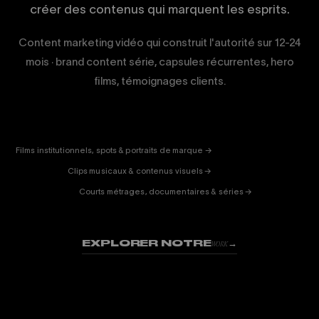
créer des contenus qui marquent les esprits.
Content marketing vidéo qui construit l'autorité sur 12-24
mois · brand content série, capsules récurrentes, hero
films, témoignages clients.
CORPORATE
& PUB
ENTERTAINMENT
FICTION
Films institutionnels, spots & portraits de marque →
01
& DOC
Clips musicaux & contenus visuels →
02
Courts métrages, documentaires & séries →
03
EXPLORER NOTRE
→
WORK