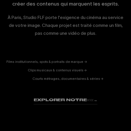
créer des contenus qui marquent les esprits.
À Paris, Studio FLF porte l'exigence du cinéma au service
de votre image. Chaque projet est traité comme un film,
pas comme une vidéo de plus.
CORPORATE
& PUB
ENTERTAINMENT
FICTION
Films institutionnels, spots & portraits de marque →
01
& DOC
Clips musicaux & contenus visuels →
02
Courts métrages, documentaires & séries →
03
EXPLORER NOTRE
→
WORK