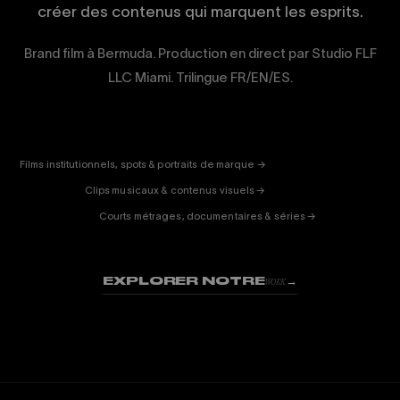
créer des contenus qui marquent les esprits.
Brand film à Bermuda. Production en direct par Studio FLF
LLC Miami. Trilingue FR/EN/ES.
CORPORATE
& PUB
ENTERTAINMENT
FICTION
Films institutionnels, spots & portraits de marque →
01
& DOC
Clips musicaux & contenus visuels →
02
Courts métrages, documentaires & séries →
03
EXPLORER NOTRE
→
WORK