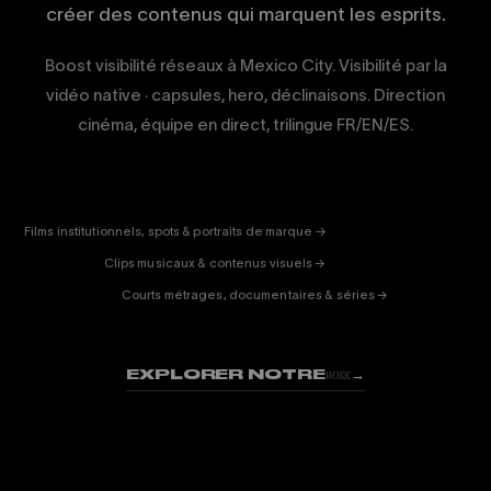
créer des contenus qui marquent les esprits.
Boost visibilité réseaux à Mexico City. Visibilité par la
vidéo native · capsules, hero, déclinaisons. Direction
cinéma, équipe en direct, trilingue FR/EN/ES.
CORPORATE
& PUB
ENTERTAINMENT
FICTION
Films institutionnels, spots & portraits de marque →
01
& DOC
Clips musicaux & contenus visuels →
02
Courts métrages, documentaires & séries →
03
EXPLORER NOTRE
→
WORK