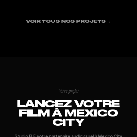
01
02
03
04
05
06
07
08
09
VOIR TOUS NOS PROJETS →
Votre projet
LANCEZ VOTRE
FILM À MEXICO
CITY
Studio FLF, votre partenaire audiovisuel à Mexico City.