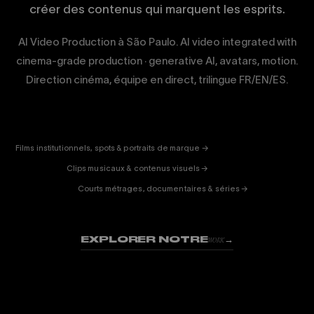
créer des contenus qui marquent les esprits.
AI Video Production à São Paulo. AI video integrated with
cinema-grade production · generative AI, avatars, motion.
Direction cinéma, équipe en direct, trilingue FR/EN/ES.
CORPORATE
& PUB
ENTERTAINMENT
FICTION
Films institutionnels, spots & portraits de marque →
01
& DOC
Clips musicaux & contenus visuels →
02
Courts métrages, documentaires & séries →
03
EXPLORER NOTRE
→
WORK