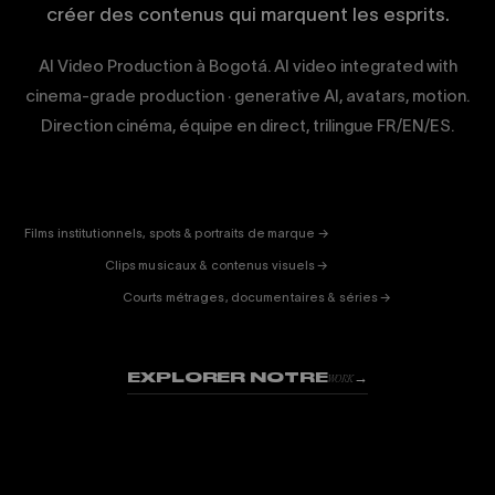
créer des contenus qui marquent les esprits.
AI Video Production à Bogotá. AI video integrated with
cinema-grade production · generative AI, avatars, motion.
Direction cinéma, équipe en direct, trilingue FR/EN/ES.
CORPORATE
& PUB
ENTERTAINMENT
FICTION
Films institutionnels, spots & portraits de marque →
01
& DOC
Clips musicaux & contenus visuels →
02
Courts métrages, documentaires & séries →
03
EXPLORER NOTRE
→
WORK