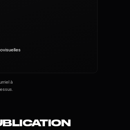
iovisuelles
rriel à
dessus.
UBLICATION