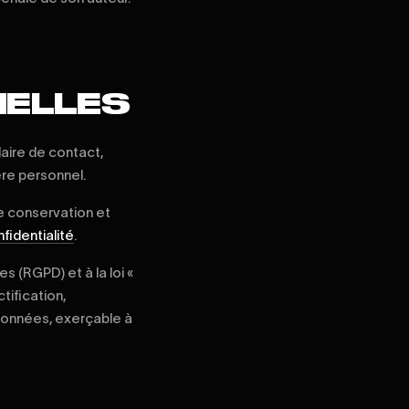
ELLES
ulaire de contact,
ère personnel.
de conservation et
fidentialité
.
 (RGPD) et à la loi «
tification,
 données, exerçable à