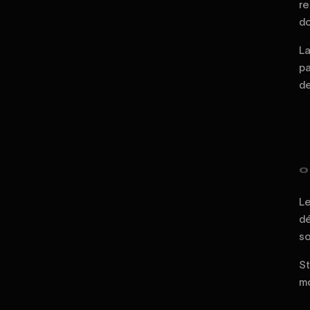
re
do
La
pa
de
0
Le
dé
so
St
mo