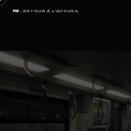
←
RETOUR À L'ACCUEIL
Studio FLF · Informations légales
MEN
LÉG