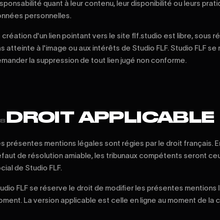
sponsabilité quant à leur contenu, leur disponibilité ou leurs pra
nnées personnelles.
 création d'un lien pointant vers le site flf.studio est libre, sous 
s atteinte à l'image ou aux intérêts de Studio FLF. Studio FLF se 
mander la suppression de tout lien jugé non conforme.
DROIT APPLICABLE
8
s présentes mentions légales sont régies par le droit français. En
faut de résolution amiable, les tribunaux compétents seront ceu
cial de Studio FLF.
udio FLF se réserve le droit de modifier les présentes mentions 
ment. La version applicable est celle en ligne au moment de la c