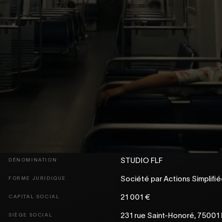
O
ÉDITEUR DU SITE
1
 site
flf.studio
est édité par la société Studio FLF, qui en assure l
STUDIO FLF
DÉNOMINATION
Société par Actions Simplifi
FORME JURIDIQUE
21 001 €
CAPITAL SOCIAL
231 rue Saint-Honoré, 75001 
SIÈGE SOCIAL