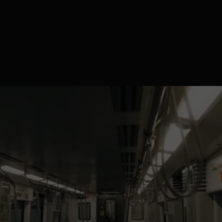
TION
ALES