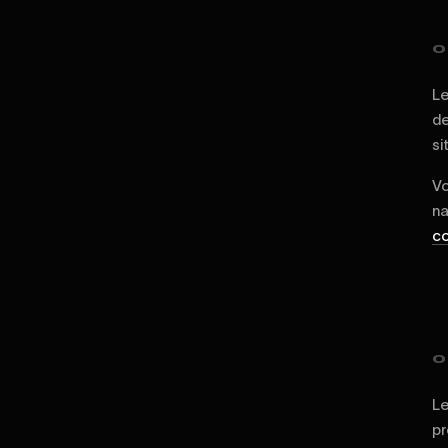
0
Le
de
si
Vo
na
co
0
Le
pr