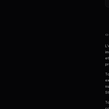
0
L'
im
et
pr
To
ex
su
St
To
co