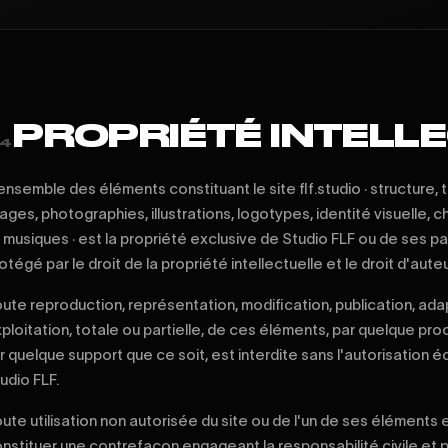
PROPRIÉTÉ INTELL
4
ensemble des éléments constituant le site flf.studio · structure, t
ages, photographies, illustrations, logotypes, identité visuelle, 
 musiques · est la propriété exclusive de Studio FLF ou de ses pa
otégé par le droit de la propriété intellectuelle et le droit d'auteu
ute reproduction, représentation, modification, publication, ada
ploitation, totale ou partielle, de ces éléments, par quelque pr
r quelque support que ce soit, est interdite sans l'autorisation é
udio FLF.
ute utilisation non autorisée du site ou de l'un de ses éléments
nstituer une contrefaçon engageant la responsabilité civile et 