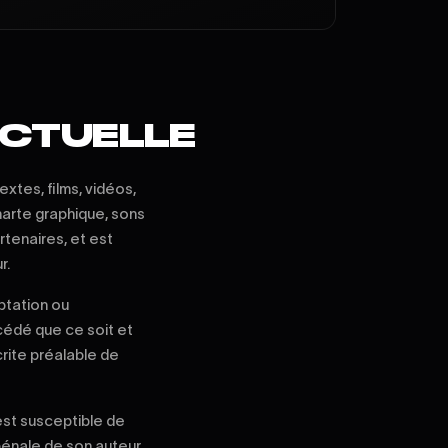
ECTUELLE
extes, films, vidéos,
charte graphique, sons
rtenaires, et est
r.
ptation ou
océdé que ce soit et
crite préalable de
 est susceptible de
pénale de son auteur.