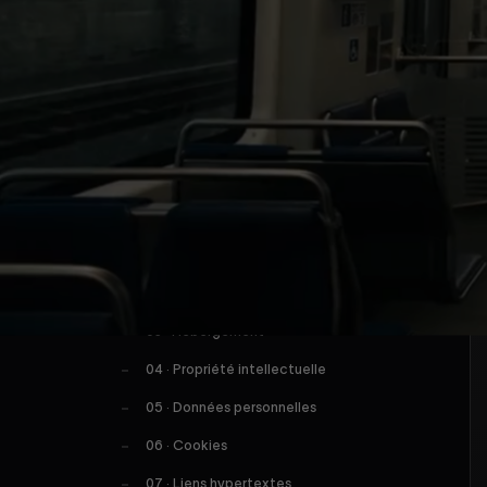
DERNIÈRE MISE À JOUR · 19 MAI 2026
FLF.STUDI
SOMMAIRE
0
01 · Éditeur du site
Le
02 · Direction de la publication
03 · Hébergement
04 · Propriété intellectuelle
05 · Données personnelles
06 · Cookies
07 · Liens hypertextes