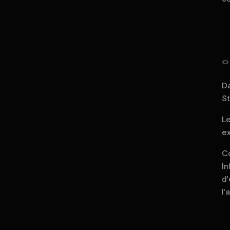
0
Da
St
Le
ex
Co
In
d'
l'