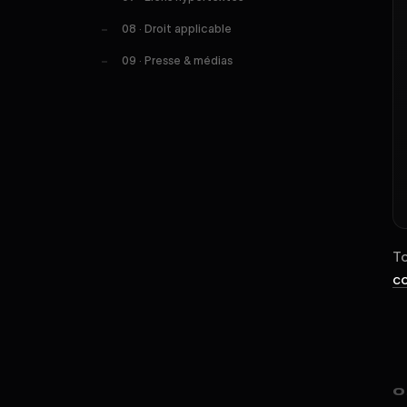
08 · Droit applicable
09 · Presse & médias
To
co
0